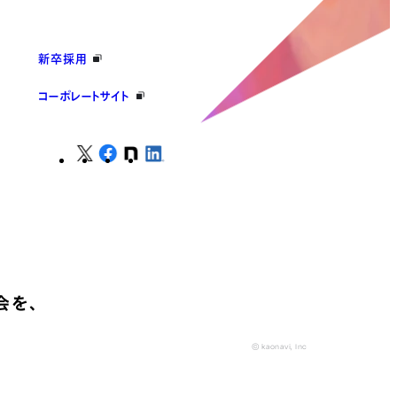
新卒採用
コーポレートサイト
会を、
© kaonavi, Inc