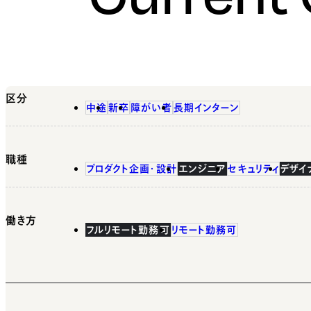
区分
中途
新卒
障がい者
長期インターン
職種
プロダクト企画・設計
エンジニア
セキュリティ
デザイ
働き方
フルリモート勤務可
リモート勤務可