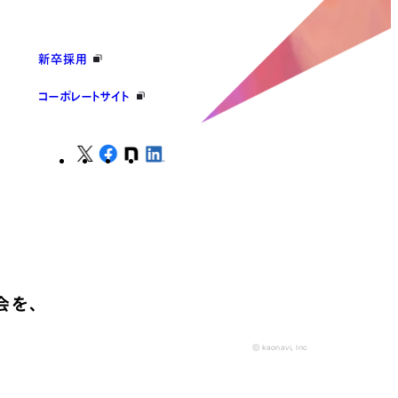
新卒採用
コーポレートサイト
会を、
© kaonavi, Inc