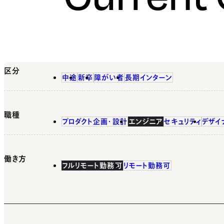
区分
中途
新卒
障がい者
長期インターン
職種
プロダクト企画・設計
エンジニア
セキュリティ
デザイ
働き方
フルリモート勤務可
リモート勤務可