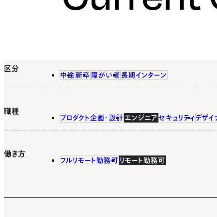
区分
中途
新卒
障がい者
長期インターン
職種
プロダクト企画・設計
エンジニア
セキュリティ
デザイ
働き方
フルリモート勤務可
リモート勤務可