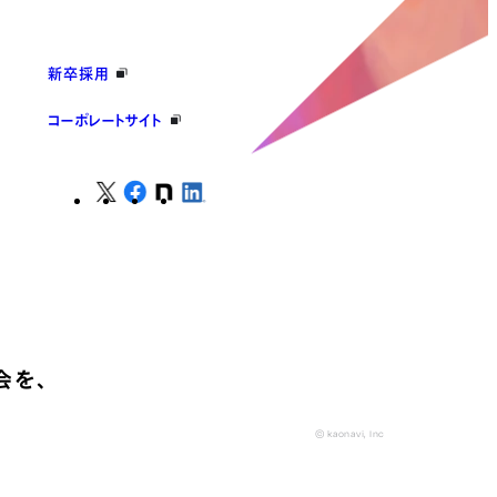
新卒採用
コーポレートサイト
会を、
© kaonavi, Inc