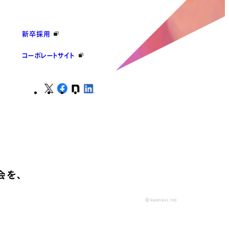
新卒採用
コーポレートサイト
会を、
© kaonavi, Inc