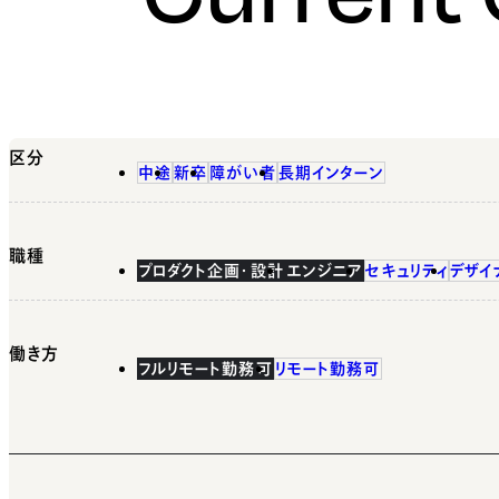
区分
中途
新卒
障がい者
長期インターン
職種
プロダクト企画・設計
エンジニア
セキュリティ
デザイ
働き方
フルリモート勤務可
リモート勤務可