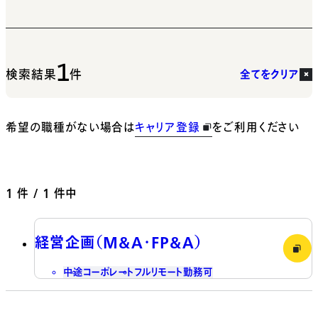
1
検索結果
件
全てをクリア
希望の職種がない場合は
キャリア登録
をご利用ください
1
件 / 1 件中
経営企画（M&A・FP&A）
中途
コーポレート
フルリモート勤務可