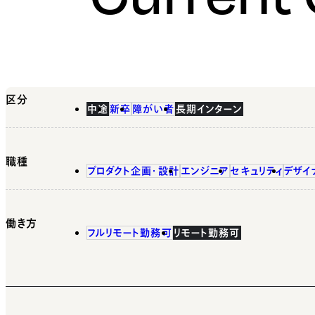
区分
中途
新卒
障がい者
長期インターン
職種
プロダクト企画・設計
エンジニア
セキュリティ
デザイ
働き方
フルリモート勤務可
リモート勤務可