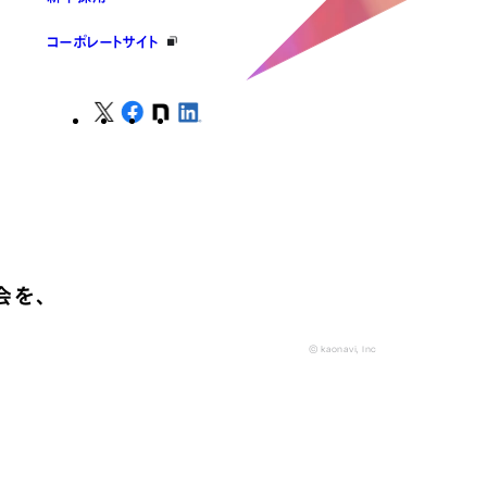
コーポレートサイト
会を、
© kaonavi, Inc