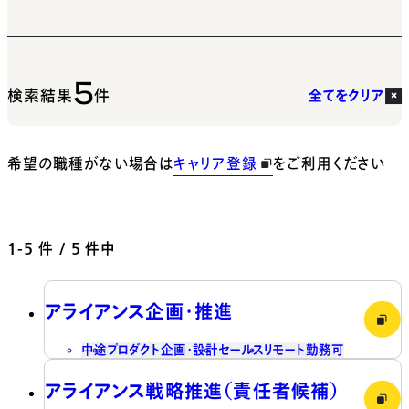
5
検索結果
件
全てをクリア
希望の職種がない場合は
キャリア登録
をご利用ください
1-5
件 / 5 件中
アライアンス企画・推進
中途
プロダクト企画・設計
セールス
リモート勤務可
アライアンス戦略推進（責任者候補）