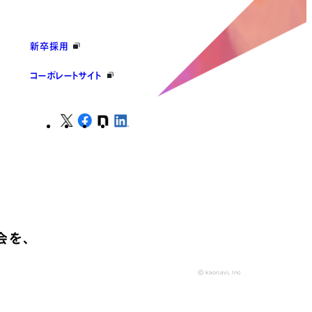
新卒採用
コーポレートサイト
会を、
© kaonavi, Inc