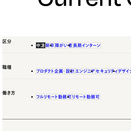
区分
中途
新卒
障がい者
長期インターン
職種
プロダクト企画・設計
エンジニア
セキュリティ
デザイ
働き方
フルリモート勤務可
リモート勤務可