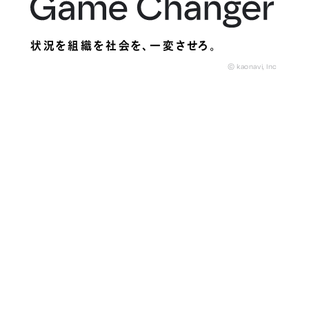
状況を組織を社会を、
一変させろ。
© kaonavi, Inc