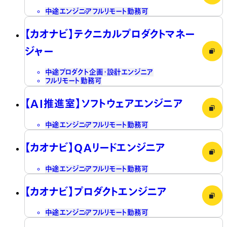
中途
エンジニア
フルリモート勤務可
【カオナビ】テクニカルプロダクトマネー
ジャー
中途
プロダクト企画・設計
エンジニア
フルリモート勤務可
【AI推進室】ソフトウェアエンジニア
中途
エンジニア
フルリモート勤務可
【カオナビ】QAリードエンジニア
中途
エンジニア
フルリモート勤務可
【カオナビ】プロダクトエンジニア
中途
エンジニア
フルリモート勤務可