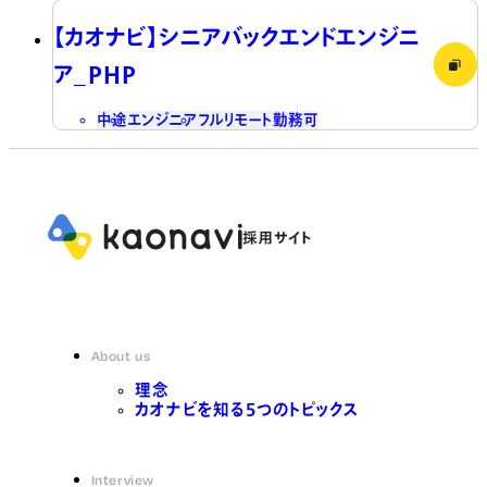
【カオナビ】シニアバックエンドエンジニ
ア_PHP
中途
エンジニア
フルリモート勤務可
About us
理念
カオナビを知る5つのトピックス
Interview