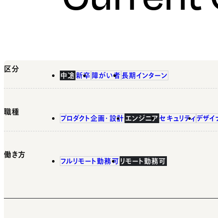
区分
中途
新卒
障がい者
長期インターン
職種
プロダクト企画・設計
エンジニア
セキュリティ
デザイ
働き方
フルリモート勤務可
リモート勤務可