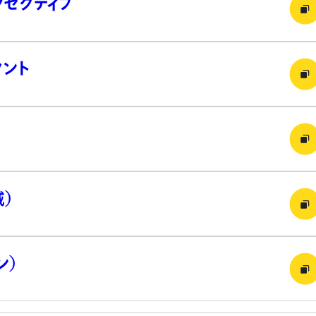
グゼクティブ
タント
）
ン）