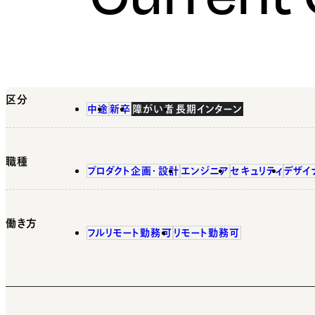
区分
中途
新卒
障がい者
長期インターン
職種
プロダクト企画・設計
エンジニア
セキュリティ
デザイ
働き方
フルリモート勤務可
リモート勤務可