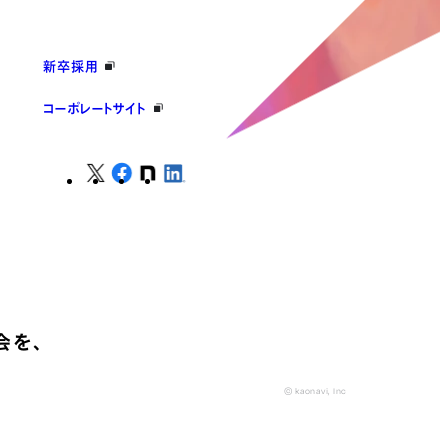
新卒採用
コーポレートサイト
会を、
© kaonavi, Inc