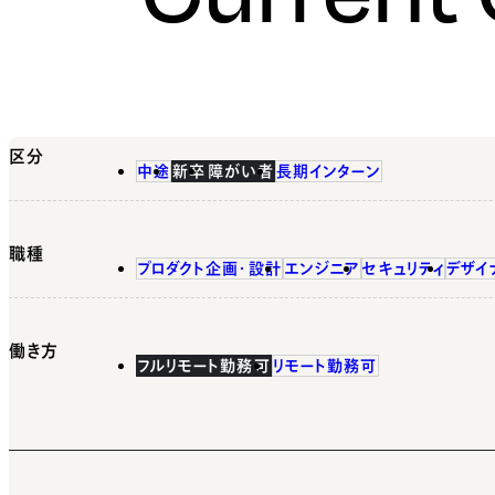
区分
中途
新卒
障がい者
長期インターン
職種
プロダクト企画・設計
エンジニア
セキュリティ
デザイ
働き方
フルリモート勤務可
リモート勤務可