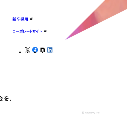
新卒採用
コーポレートサイト
会を、
© kaonavi, Inc