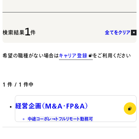
1
検索結果
件
全てをクリア
希望の職種がない場合は
キャリア登録
をご利用ください
1
件 / 1 件中
経営企画（M&A・FP&A）
中途
コーポレート
フルリモート勤務可