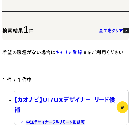
1
検索結果
件
全てをクリア
希望の職種がない場合は
キャリア登録
をご利用ください
1
件 / 1 件中
【カオナビ】UI/UXデザイナー_リード候
補
中途
デザイナー
フルリモート勤務可