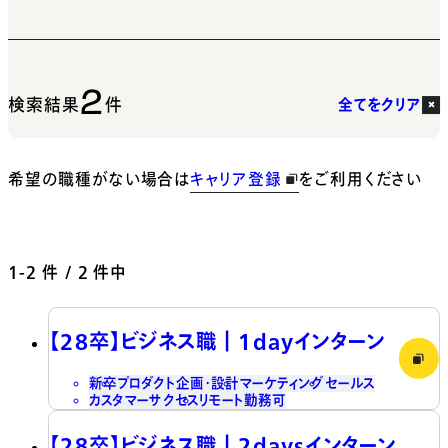
2
検索結果
件
全てをクリア
希望の職種がない場合は
キャリア登録
をご利用ください
1-2
件 / 2 件中
【28卒】ビジネス職┃1dayインターン
新卒
プロダクト企画・設計
マーケティング
セールス
カスタマーサクセス
リモート勤務可
【28卒】ビジネス職┃2daysインターン