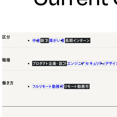
区分
中途
新卒
障がい者
長期インターン
職種
プロダクト企画・設計
エンジニア
セキュリティ
デザイ
働き方
フルリモート勤務可
リモート勤務可