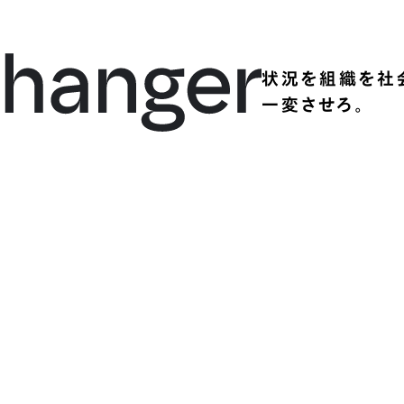
状況を組織を社
一変させろ。