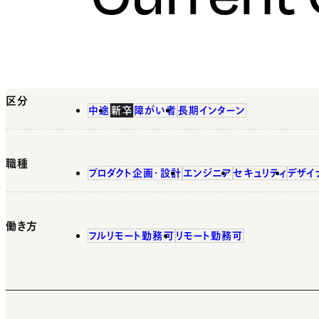
区分
中途
新卒
障がい者
長期インターン
職種
プロダクト企画・設計
エンジニア
セキュリティ
デザイ
働き方
フルリモート勤務可
リモート勤務可