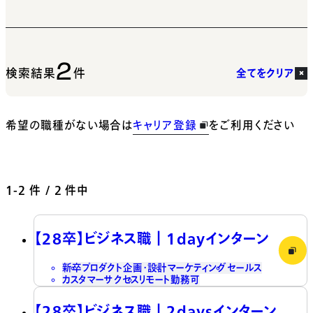
2
検索結果
件
全てをクリア
希望の職種がない場合は
キャリア登録
をご利用ください
1-2
件 / 2 件中
【28卒】ビジネス職┃1dayインターン
新卒
プロダクト企画・設計
マーケティング
セールス
カスタマーサクセス
リモート勤務可
【28卒】ビジネス職┃2daysインターン