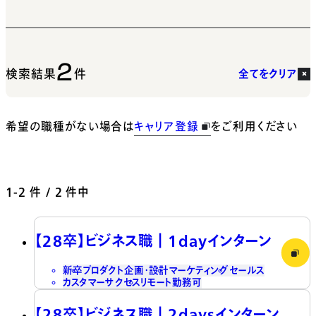
2
検索結果
件
全てをクリア
希望の職種がない場合は
キャリア登録
をご利用ください
1-2
件 / 2 件中
【28卒】ビジネス職┃1dayインターン
新卒
プロダクト企画・設計
マーケティング
セールス
カスタマーサクセス
リモート勤務可
【28卒】ビジネス職┃2daysインターン