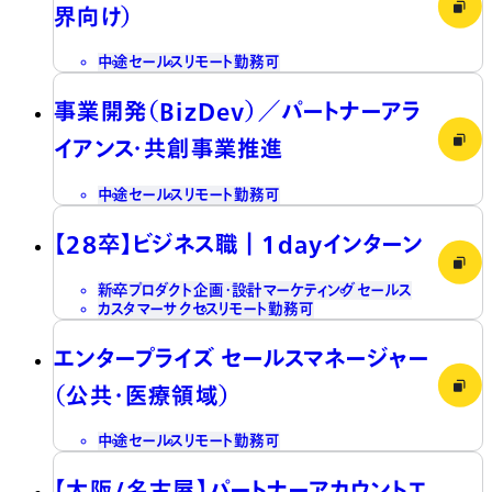
界向け）
中途
セールス
リモート勤務可
事業開発（BizDev）／パートナーアラ
イアンス・共創事業推進
中途
セールス
リモート勤務可
【28卒】ビジネス職┃1dayインターン
新卒
プロダクト企画・設計
マーケティング
セールス
カスタマーサクセス
リモート勤務可
エンタープライズ セールスマネージャー
（公共・医療領域）
中途
セールス
リモート勤務可
【大阪/名古屋】パートナーアカウントエ