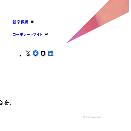
新卒採用
コーポレートサイト
会を、
© kaonavi, Inc