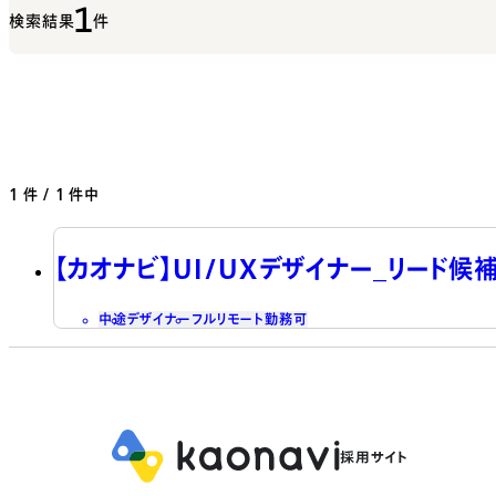
1
検索結果
件
1
件 / 1 件中
【カオナビ】UI/UXデザイナー_リード候
中途
デザイナー
フルリモート勤務可