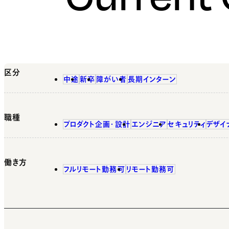
区分
中途
新卒
障がい者
長期インターン
職種
プロダクト企画・設計
エンジニア
セキュリティ
デザイ
働き方
フルリモート勤務可
リモート勤務可