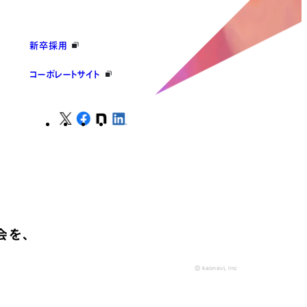
新卒採用
コーポレートサイト
会を、
© kaonavi, Inc