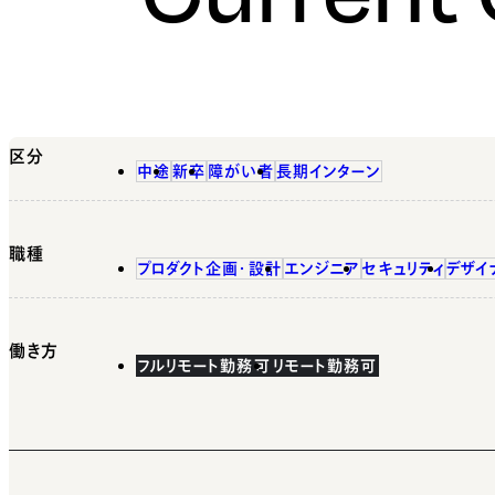
区分
中途
新卒
障がい者
長期インターン
職種
プロダクト企画・設計
エンジニア
セキュリティ
デザイ
働き方
フルリモート勤務可
リモート勤務可