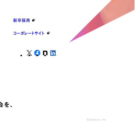
新卒採用
コーポレートサイト
会を、
© kaonavi, Inc