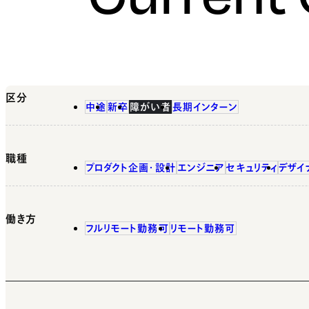
区分
中途
新卒
障がい者
長期インターン
職種
プロダクト企画・設計
エンジニア
セキュリティ
デザイ
働き方
フルリモート勤務可
リモート勤務可