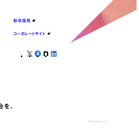
新卒採用
コーポレートサイト
会を、
© kaonavi, Inc