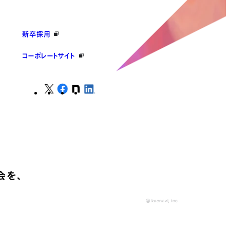
新卒採用
コーポレートサイト
会を、
© kaonavi, Inc