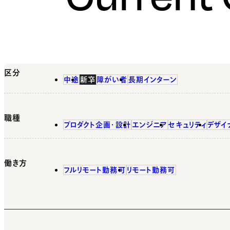
区分
中途
新卒
障がい者
長期インターン
職種
プロダクト企画・設計
エンジニア
セキュリティ
デザイ
働き方
フルリモート勤務可
リモート勤務可