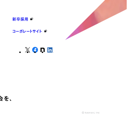
新卒採用
コーポレートサイト
会を、
© kaonavi, Inc