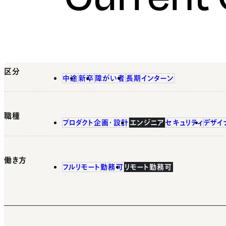
区分
中途
新卒
障がい者
長期インターン
職種
プロダクト企画・設計
エンジニア
セキュリティ
デザイ
働き方
フルリモート勤務可
リモート勤務可