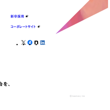
新卒採用
コーポレートサイト
会を、
© kaonavi, Inc