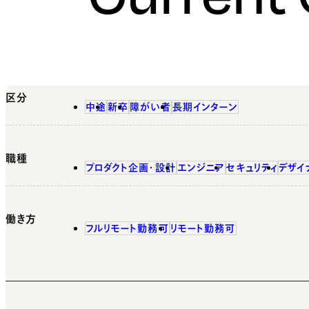
区分
中途
新卒
障がい者
長期インターン
職種
プロダクト企画・設計
エンジニア
セキュリティ
デザイ
働き方
フルリモート勤務可
リモート勤務可