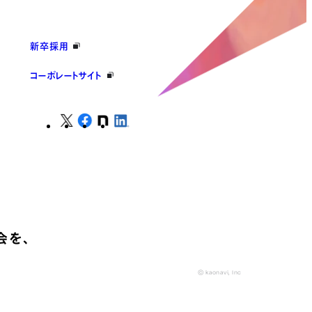
新卒採用
コーポレートサイト
会を、
© kaonavi, Inc