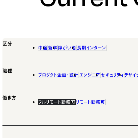
区分
中途
新卒
障がい者
長期インターン
職種
プロダクト企画・設計
エンジニア
セキュリティ
デザイ
働き方
フルリモート勤務可
リモート勤務可