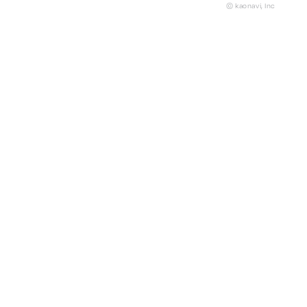
© kaonavi, Inc