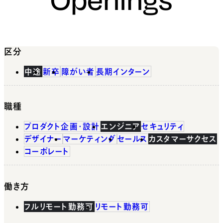
区分
中途
新卒
障がい者
長期インターン
職種
プロダクト企画・設計
エンジニア
セキュリティ
デザイナー
マーケティング
セールス
カスタマーサクセス
コーポレート
働き方
フルリモート勤務可
リモート勤務可