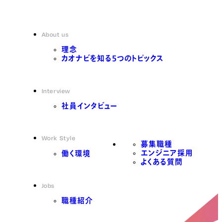
About us
理念
カオナビを知る5つのトピックス
Interview
社員インタビュー
Work Style
募集職種
エンジニア採用
働く環境
よくある質問
Jobs
職種紹介