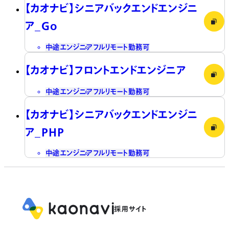
【カオナビ】シニアバックエンドエンジニ
ア_Go
中途
エンジニア
フルリモート勤務可
【カオナビ】フロントエンドエンジニア
中途
エンジニア
フルリモート勤務可
【カオナビ】シニアバックエンドエンジニ
ア_PHP
中途
エンジニア
フルリモート勤務可