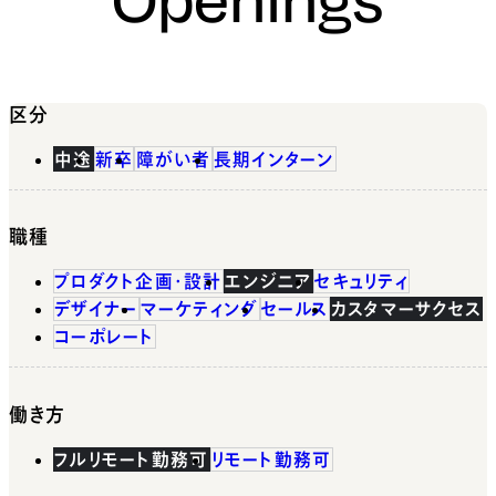
区分
中途
新卒
障がい者
長期インターン
職種
プロダクト企画・設計
エンジニア
セキュリティ
デザイナー
マーケティング
セールス
カスタマーサクセス
コーポレート
働き方
フルリモート勤務可
リモート勤務可