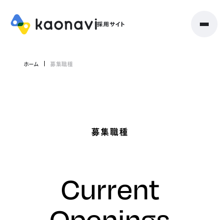
ホーム
募集職種
募集職種
Current
Openings