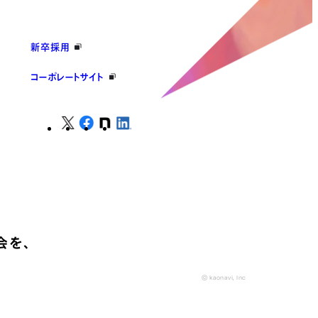
新卒採用
コーポレートサイト
会を、
© kaonavi, Inc