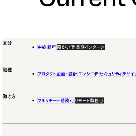
区分
中途
新卒
障がい者
長期インターン
職種
プロダクト企画・設計
エンジニア
セキュリティ
デザイ
働き方
フルリモート勤務可
リモート勤務可