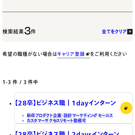
3
検索結果
件
全てをクリア
希望の職種がない場合は
キャリア登録
をご利用ください
1-3
件 / 3 件中
【28卒】ビジネス職┃1dayインターン
新卒
プロダクト企画・設計
マーケティング
セールス
カスタマーサクセス
リモート勤務可
【28卒】ビジネス職┃2daysインターン