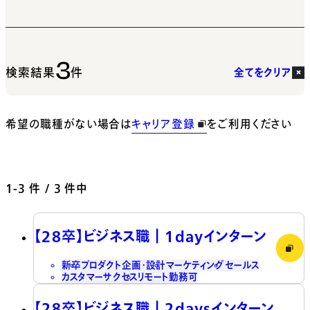
3
検索結果
件
全てをクリア
希望の職種がない場合は
キャリア登録
をご利用ください
1-3
件 / 3 件中
【28卒】ビジネス職┃1dayインターン
新卒
プロダクト企画・設計
マーケティング
セールス
カスタマーサクセス
リモート勤務可
【28卒】ビジネス職┃2daysインターン