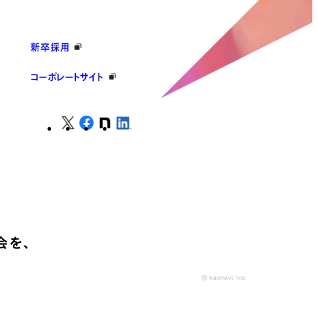
新卒採用
コーポレートサイト
会を、
© kaonavi, Inc