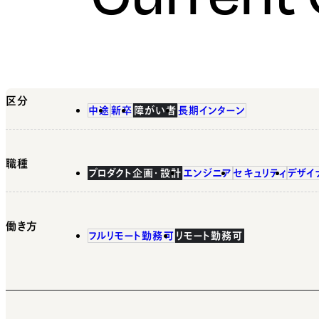
区分
中途
新卒
障がい者
長期インターン
職種
プロダクト企画・設計
エンジニア
セキュリティ
デザイ
働き方
フルリモート勤務可
リモート勤務可