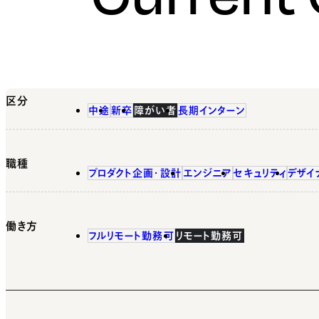
区分
中途
新卒
障がい者
長期インターン
職種
プロダクト企画・設計
エンジニア
セキュリティ
デザイ
働き方
フルリモート勤務可
リモート勤務可