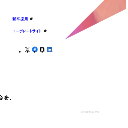
新卒採用
コーポレートサイト
会を、
© kaonavi, Inc