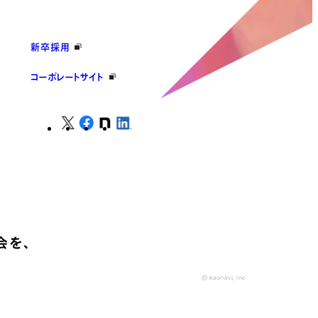
新卒採用
コーポレートサイト
会を、
© kaonavi, Inc