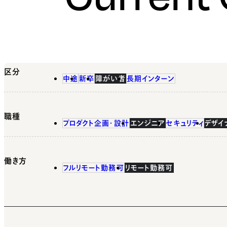
区分
中途
新卒
障がい者
長期インターン
職種
プロダクト企画・設計
エンジニア
セキュリティ
デザイ
働き方
フルリモート勤務可
リモート勤務可