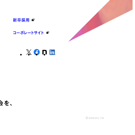
新卒採用
コーポレートサイト
会を、
© kaonavi, Inc