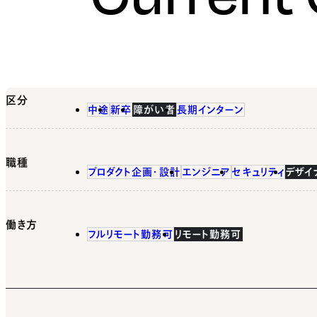
区分
中途
新卒
障がい者
長期インターン
職種
プロダクト企画・設計
エンジニア
セキュリティ
デザイ
働き方
フルリモート勤務可
リモート勤務可