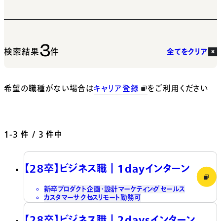
3
検索結果
件
全てをクリア
希望の職種がない場合は
キャリア登録
をご利用ください
1-3
件 / 3 件中
【28卒】ビジネス職┃1dayインターン
新卒
プロダクト企画・設計
マーケティング
セールス
カスタマーサクセス
リモート勤務可
【28卒】ビジネス職┃2daysインターン