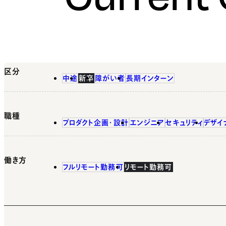
区分
中途
新卒
障がい者
長期インターン
職種
プロダクト企画・設計
エンジニア
セキュリティ
デザイ
働き方
フルリモート勤務可
リモート勤務可