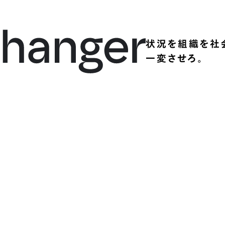
状況を組織を社
一変させろ。