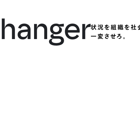
状況を組織を社
一変させろ。