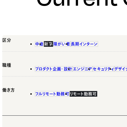
区分
中途
新卒
障がい者
長期インターン
職種
プロダクト企画・設計
エンジニア
セキュリティ
デザイ
働き方
フルリモート勤務可
リモート勤務可