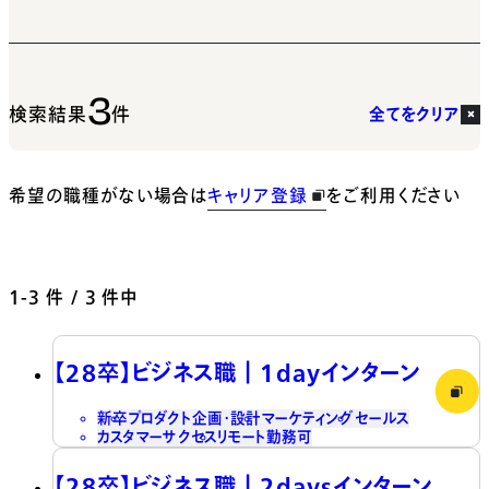
3
検索結果
件
全てをクリア
希望の職種がない場合は
キャリア登録
をご利用ください
1-3
件 / 3 件中
【28卒】ビジネス職┃1dayインターン
新卒
プロダクト企画・設計
マーケティング
セールス
カスタマーサクセス
リモート勤務可
【28卒】ビジネス職┃2daysインターン