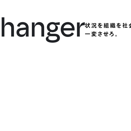
状況を組織を社
一変させろ。