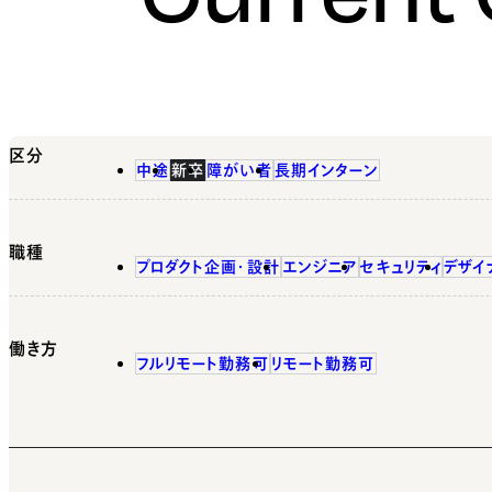
区分
中途
新卒
障がい者
長期インターン
職種
プロダクト企画・設計
エンジニア
セキュリティ
デザイ
働き方
フルリモート勤務可
リモート勤務可