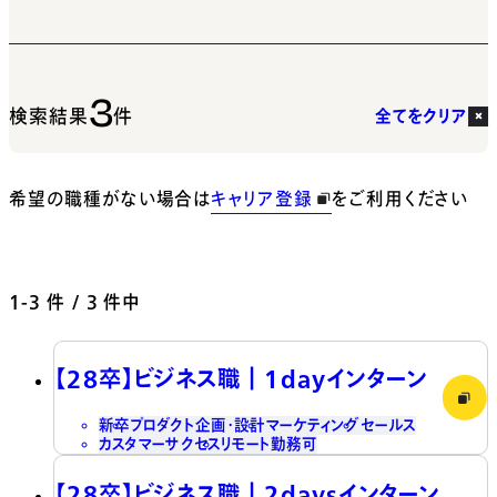
3
検索結果
件
全てをクリア
希望の職種がない場合は
キャリア登録
をご利用ください
1-3
件 / 3 件中
【28卒】ビジネス職┃1dayインターン
新卒
プロダクト企画・設計
マーケティング
セールス
カスタマーサクセス
リモート勤務可
【28卒】ビジネス職┃2daysインターン