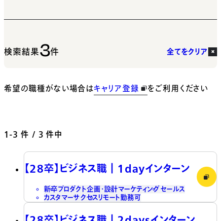
3
検索結果
件
全てをクリア
希望の職種がない場合は
キャリア登録
をご利用ください
1-3
件 / 3 件中
【28卒】ビジネス職┃1dayインターン
新卒
プロダクト企画・設計
マーケティング
セールス
カスタマーサクセス
リモート勤務可
【28卒】ビジネス職┃2daysインターン