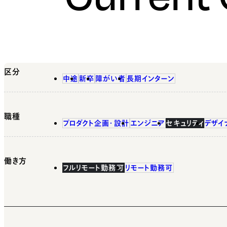
区分
中途
新卒
障がい者
長期インターン
職種
プロダクト企画・設計
エンジニア
セキュリティ
デザイ
働き方
フルリモート勤務可
リモート勤務可