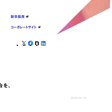
新卒採用
コーポレートサイト
会を、
© kaonavi, Inc