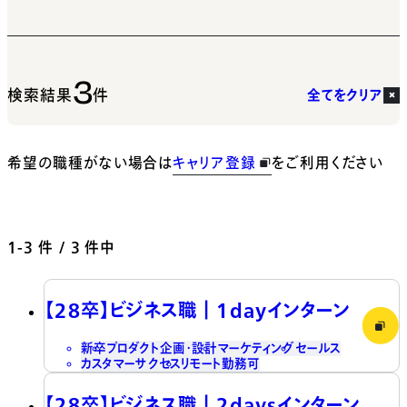
3
検索結果
件
全てをクリア
希望の職種がない場合は
キャリア登録
をご利用ください
1-3
件 / 3 件中
【28卒】ビジネス職┃1dayインターン
新卒
プロダクト企画・設計
マーケティング
セールス
カスタマーサクセス
リモート勤務可
【28卒】ビジネス職┃2daysインターン