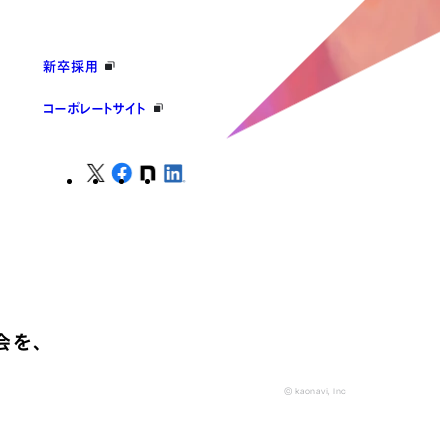
新卒採用
コーポレートサイト
会を、
© kaonavi, Inc