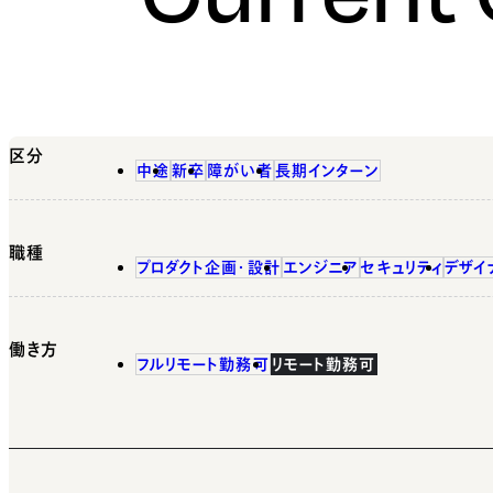
区分
中途
新卒
障がい者
長期インターン
職種
プロダクト企画・設計
エンジニア
セキュリティ
デザイ
働き方
フルリモート勤務可
リモート勤務可