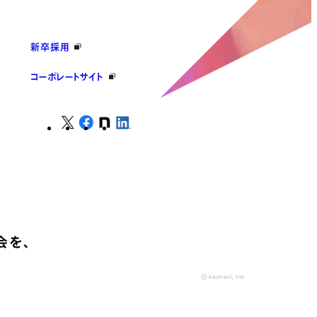
新卒採用
コーポレートサイト
会を、
© kaonavi, Inc