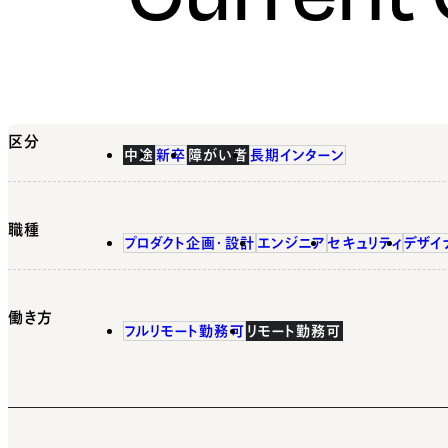
区分
中途
新卒
障がい者
長期インターン
職種
プロダクト企画・設計
エンジニア
セキュリティ
デザイ
働き方
フルリモート勤務可
リモート勤務可