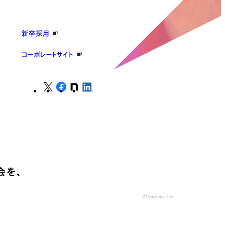
新卒採用
コーポレートサイト
会を、
© kaonavi, Inc